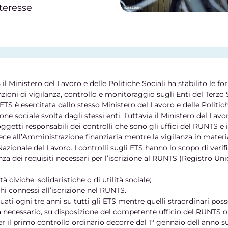
nteresse
l Ministero del Lavoro e delle Politiche Sociali ha stabilito le for
nzioni di vigilanza, controllo e monitoraggio sugli Enti del Terzo 
ETS è esercitata dallo stesso Ministero del Lavoro e delle Politich
ione sociale svolta dagli stessi enti. Tuttavia il Ministero del La
oggetti responsabili dei controlli che sono gli uffici del RUNTS e i
vece all’Amministrazione finanziaria mentre la vigilanza in materi
Nazionale del Lavoro. I controlli sugli ETS hanno lo scopo di verifi
za dei requisiti necessari per l’iscrizione al RUNTS (Registro Un
à civiche, solidaristiche o di utilità sociale;
i connessi all’iscrizione nel RUNTS.
tuati ogni tre anni su tutti gli ETS mentre quelli straordinari pos
ecessario, su disposizione del competente ufficio del RUNTS o 
r il primo controllo ordinario decorre dal 1° gennaio dell’anno s