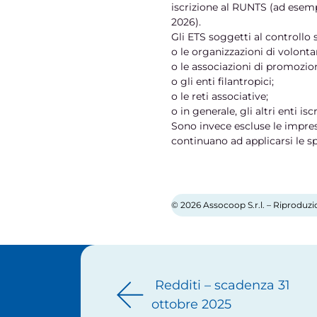
iscrizione al RUNTS (ad esemp
2026).
Gli ETS soggetti al controllo 
o le organizzazioni di volonta
o le associazioni di promozio
o gli enti filantropici;
o le reti associative;
o in generale, gli altri enti isc
Sono invece escluse le impres
continuano ad applicarsi le sp
© 2026 Assocoop S.r.l. – Riproduzi
Navigazione articoli
Redditi – scadenza 31
ottobre 2025