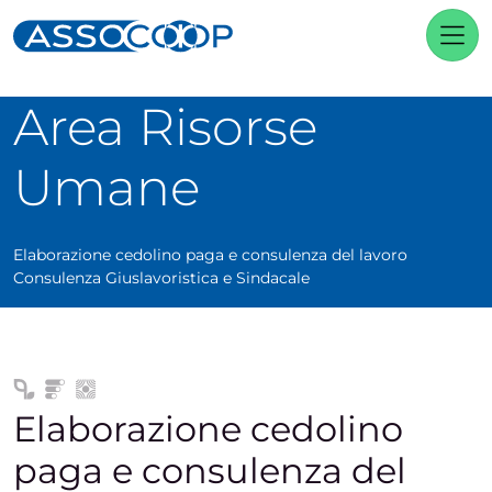
Navigazione principale
Vai al contenuto
Area Risorse
Umane
Elaborazione cedolino paga e consulenza del lavoro
Consulenza Giuslavoristica e Sindacale
Elaborazione cedolino
paga e consulenza del