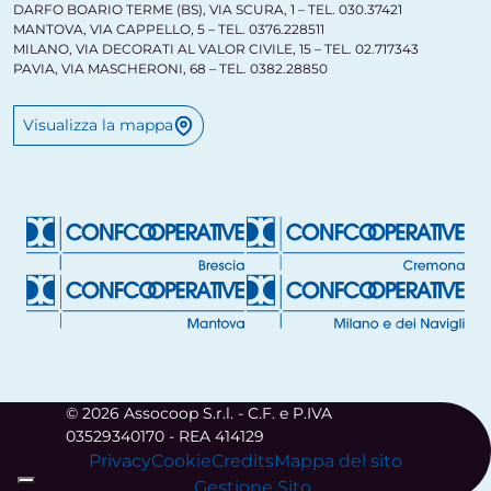
DARFO BOARIO TERME (BS), VIA SCURA, 1 – TEL. 030.37421
MANTOVA, VIA CAPPELLO, 5 – TEL. 0376.228511
MILANO, VIA DECORATI AL VALOR CIVILE, 15 – TEL. 02.717343
PAVIA, VIA MASCHERONI, 68 – TEL. 0382.28850
Visualizza la mappa
© 2026 Assocoop S.r.l. - C.F. e P.IVA
03529340170 - REA 414129
Privacy
Cookie
Credits
Mappa del sito
Gestione Sito